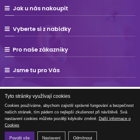
Jak u nás nakoupit
Vyberte si z nabídky
Pro naše zákazníky
Jsme tu pro Vás
Tyto stránky využívají cookies
Cookies používáme, abychom zajistili správné fungování a bezpečnost
našich stránek, tím pádem co nejlepší zkušenost při návštěvě. Svá
Copyright © 2026 Estelle Europe s.r.o. – všechna práva
nastavení cookies můžete později kdykoliv změnit.
Další informace o
vyhrazena
Cookies
Povolit vše
Nastavení
Odmítnout
Tvorba e-shopu na míru
WEBNIA.cz