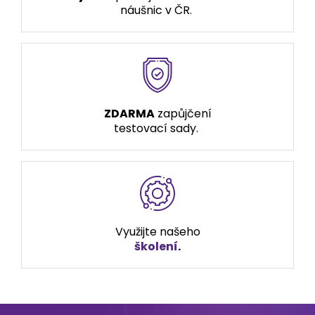
náušnic v ČR.
ZDARMA
zapůjčení
testovací sady.
Využijte našeho
školení
.