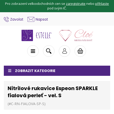
Pro zobrazení velkoobchodních cen se
zaregistrujte
nebo
přihlaste
pod svým IČ.
Zavolat
Napsat
ZOBRAZIT KATEGORIE
Nitrilové rukavice Espeon SPARKLE
fialová perleť - vel. S
(#C-RN-FIALOVA-SP-S)