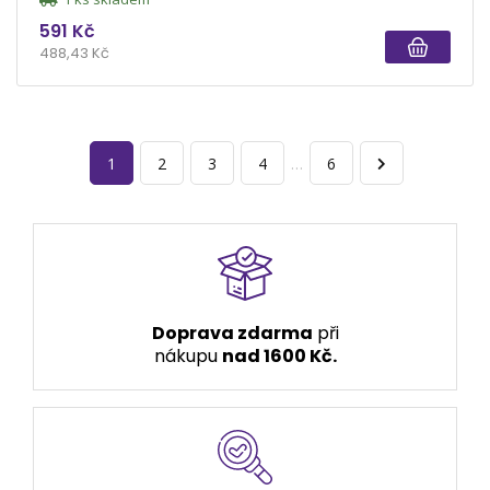
591 Kč
488,43 Kč
1
2
3
4
…
6
Doprava zdarma
při
nákupu
nad 1600 Kč.