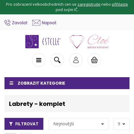
Pro zobrazení velkoobchodních cen se
zaregistrujte
nebo
přihlaste
pod svým IČ.
Zavolat
Napsat
ZOBRAZIT KATEGORIE
Labrety - komplet
FILTROVAT
Nejnovější
9