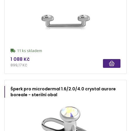
11 ks skladem
1 088 Kč
899,17 Kč
Šperk pro microdermal 1.6/2.0/4.0 crystal aurore
boreale - sterilní obal