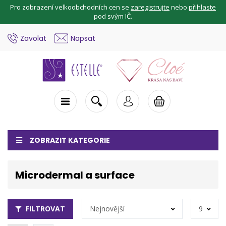
Pro zobrazení velkoobchodních cen se
zaregistrujte
nebo
přihlaste
pod svým IČ.
Zavolat
Napsat
ZOBRAZIT KATEGORIE
Microdermal a surface
FILTROVAT
Nejnovější
9