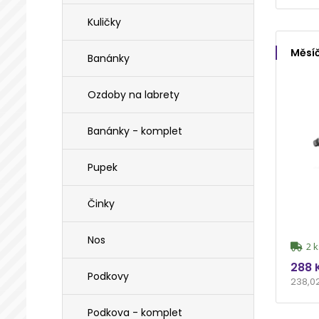
Kuličky
Měsíč
Banánky
Ozdoby na labrety
Banánky - komplet
Pupek
Činky
Nos
2 k
288 
Podkovy
238,0
Podkova - komplet