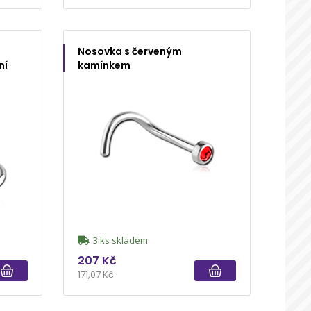
Nosovka s červeným
ní
kamínkem
3 ks skladem
207 Kč
171,07 Kč