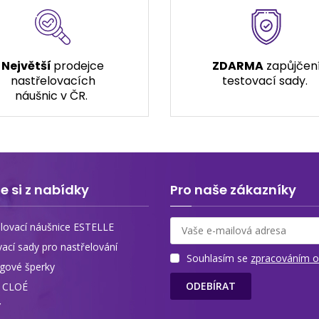
Největší
prodejce
ZDARMA
zapůjčen
nastřelovacích
testovací sady.
náušnic v ČR.
e si z nabídky
Pro naše zákazníky
lovací náušnice ESTELLE
vací sady pro nastřelování
Souhlasím se
zpracováním o
ngové šperky
ODEBÍRAT
y CLOÉ
Y