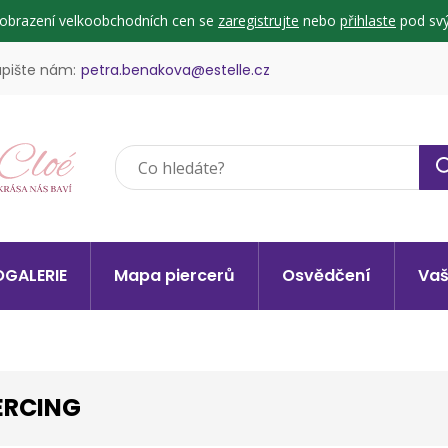
zobrazení velkoobchodních cen se
zaregistrujte
nebo
přihlaste
pod svý
pište nám:
petra.benakova@estelle.cz
GALERIE
Mapa piercerů
Osvědčení
Vaš
ERCING