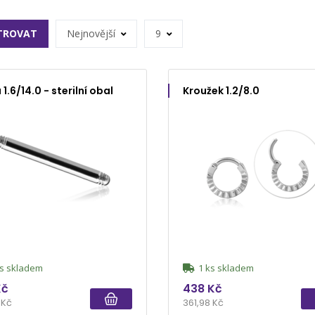
LTROVAT
Nejnovější
9
 1.6/14.0 - sterilní obal
Kroužek 1.2/8.0
s skladem
1 ks skladem
Kč
438 Kč
 Kč
361,98 Kč