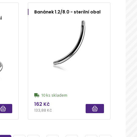
Banánek 1.2/8.0 - sterilní obal
í
10 ks skladem
162 Kč
133,88 Kč