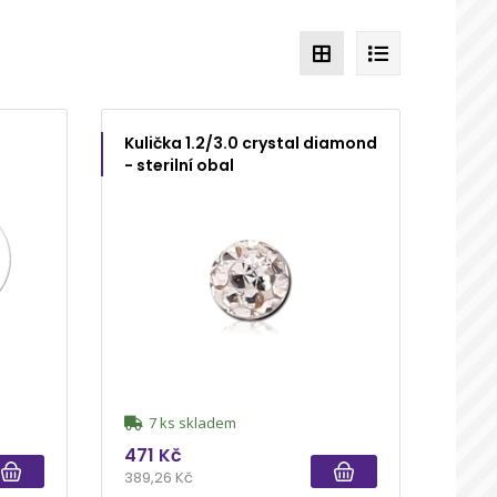
Kulička 1.2/3.0 crystal diamond
- sterilní obal
7 ks skladem
471 Kč
389,26 Kč