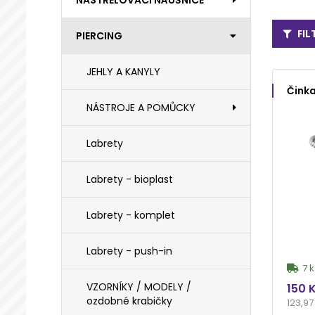
NASTŘELOVACÍ NÁUŠNICE
FI
PIERCING
JEHLY A KANYLY
Činka
NÁSTROJE A POMŮCKY
Labrety
Labrety - bioplast
Labrety - komplet
Labrety - push-in
7 k
VZORNÍKY / MODELY /
150 
ozdobné krabičky
123,97