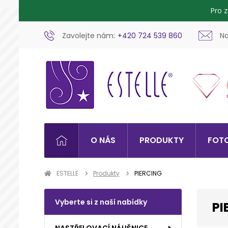
Pro 
Zavolejte nám:
+420 724 539 860
Na
O NÁS
PRODUKTY
FOTO
ESTELLE
Produkty
PIERCING
Vyberte si z naší nabídky
PI