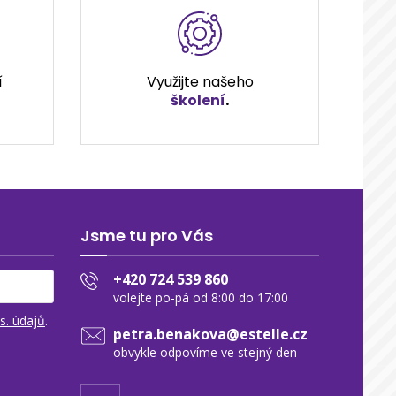
í
Využijte našeho
školení
.
Jsme tu pro Vás
+420 724 539 860
volejte po-pá od 8:00 do 17:00
s. údajů
.
petra.benakova@estelle.cz
obvykle odpovíme ve stejný den