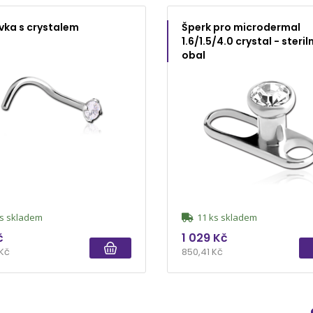
vka s crystalem
Šperk pro microdermal
1.6/1.5/4.0 crystal - steriln
obal
s skladem
11 ks skladem
č
1 029 Kč
 Kč
850,41 Kč