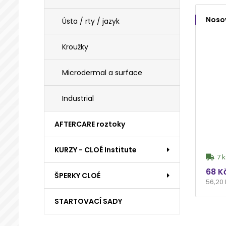
Noso
Ústa / rty / jazyk
Kroužky
Microdermal a surface
Industrial
AFTERCARE roztoky
KURZY - CLOÉ Institute
7 k
68 K
ŠPERKY CLOÉ
56,20
STARTOVACÍ SADY