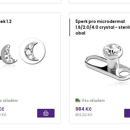
ek 1.2
Šperk pro microdermal
1.6/2.0/4.0 crystal - steril
obal
s skladem
9 ks skladem
Kč
984 Kč
2 Kč
813,22 Kč