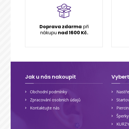
Doprava zdarma
při
nákupu
nad 1600 Kč.
Jak u nás nakoupit
Vybert
Obchodní podmínky
Nastře
Zpracování osobních údajů
Starto
Kontaktujte nás
Pierci
Šperk
KURZ