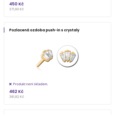
450 Kč
371,90 Kč
Pozlacená ozdoba push-in s crystaly
Produkt není skladem.
462 Kč
381,82 Kč