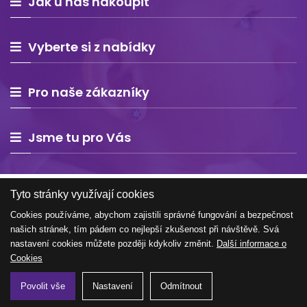
Jak u nás nakoupit
Vyberte si z nabídky
Pro naše zákazníky
Jsme tu pro Vás
Tyto stránky využívají cookies
Cookies používáme, abychom zajistili správné fungování a bezpečnost
našich stránek, tím pádem co nejlepší zkušenost při návštěvě. Svá
Copyright © 2026 Estelle Europe s.r.o. – všechna práva
nastavení cookies můžete později kdykoliv změnit.
Další informace o
vyhrazena
Cookies
Povolit vše
Nastavení
Odmítnout
Tvorba e-shopu na míru
WEBNIA.cz