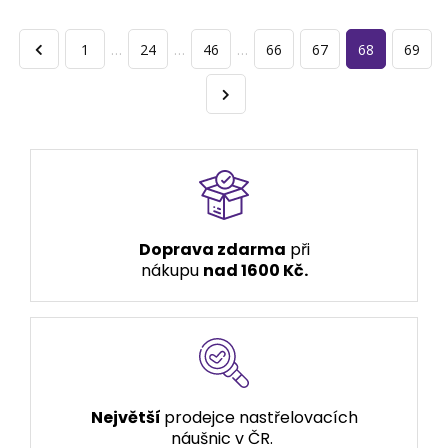
1
…
24
…
46
…
66
67
68
69
Doprava zdarma
při
nákupu
nad 1600 Kč.
Největší
prodejce nastřelovacích
náušnic v ČR.