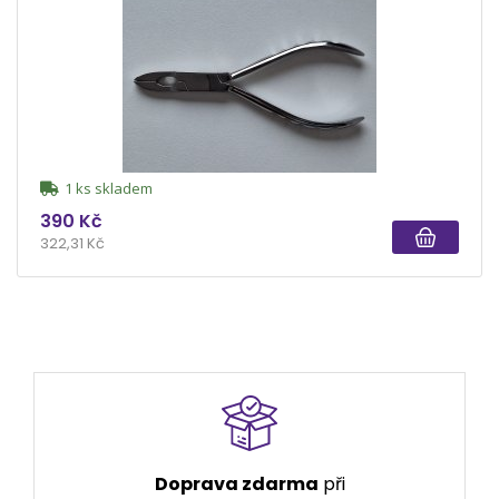
1 ks skladem
390 Kč
322,31 Kč
Doprava zdarma
při