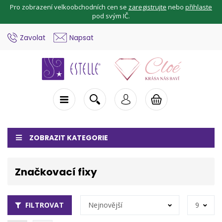
Pro zobrazení velkoobchodních cen se
zaregistrujte
nebo
přihlaste
pod svým IČ.
Zavolat
Napsat
ZOBRAZIT KATEGORIE
Značkovací fixy
FILTROVAT
Nejnovější
9