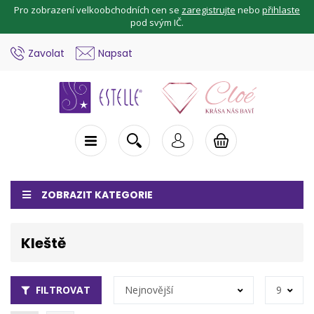
Pro zobrazení velkoobchodních cen se
zaregistrujte
nebo
přihlaste
pod svým IČ.
Zavolat
Napsat
ZOBRAZIT KATEGORIE
Kleště
FILTROVAT
Nejnovější
9