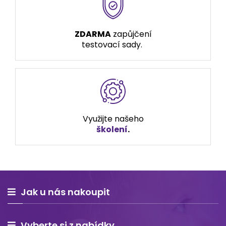
ZDARMA
zapůjčení
testovací sady.
Využijte našeho
školení
.
Jak u nás nakoupit
Vyberte si z nabídky