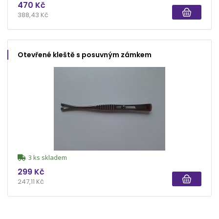
470 Kč
388,43 Kč
Otevřené kleště s posuvným zámkem
3 ks skladem
299 Kč
247,11 Kč