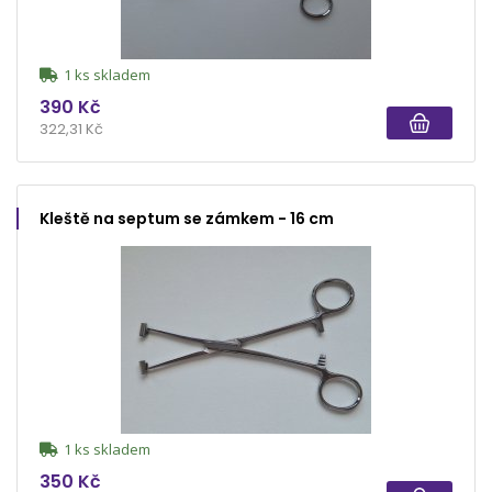
1 ks skladem
390 Kč
322,31 Kč
Kleště na septum se zámkem - 16 cm
1 ks skladem
350 Kč