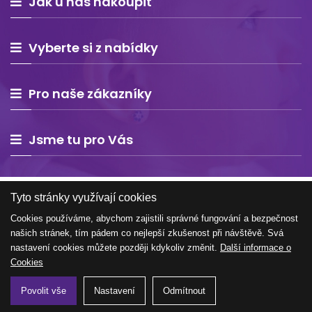
Jak u nás nakoupit
Vyberte si z nabídky
Pro naše zákazníky
Jsme tu pro Vás
Tyto stránky využívají cookies
Cookies používáme, abychom zajistili správné fungování a bezpečnost
našich stránek, tím pádem co nejlepší zkušenost při návštěvě. Svá
Copyright © 2026 Estelle Europe s.r.o. – všechna práva
nastavení cookies můžete později kdykoliv změnit.
Další informace o
vyhrazena
Cookies
Povolit vše
Nastavení
Odmítnout
Tvorba e-shopu na míru
WEBNIA.cz