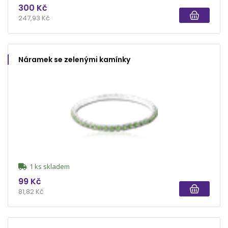
300 Kč
247,93 Kč
Náramek se zelenými kamínky
1 ks skladem
99 Kč
81,82 Kč