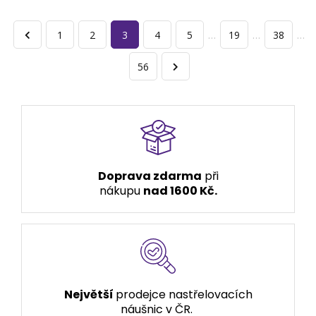
1
2
3
4
5
…
19
…
38
…
56
Doprava zdarma
při
nákupu
nad 1600 Kč.
Největší
prodejce nastřelovacích
náušnic v ČR.