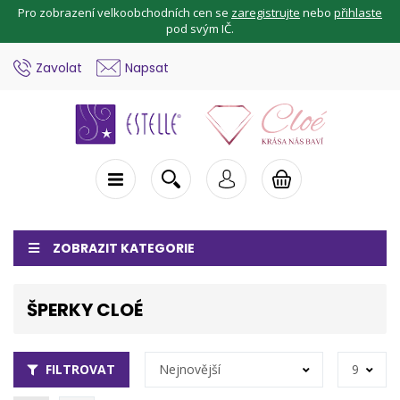
Pro zobrazení velkoobchodních cen se
zaregistrujte
nebo
přihlaste
pod svým IČ.
Zavolat
Napsat
ZOBRAZIT KATEGORIE
ŠPERKY CLOÉ
FILTROVAT
Nejnovější
9