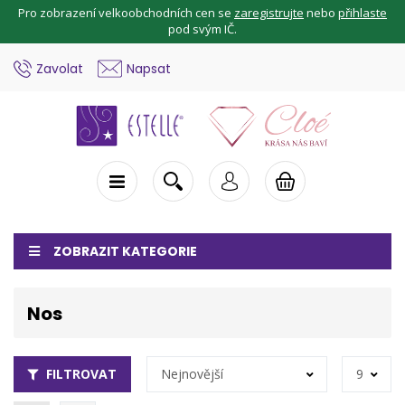
Pro zobrazení velkoobchodních cen se
zaregistrujte
nebo
přihlaste
pod svým IČ.
Zavolat
Napsat
ZOBRAZIT KATEGORIE
Nos
FILTROVAT
Nejnovější
9