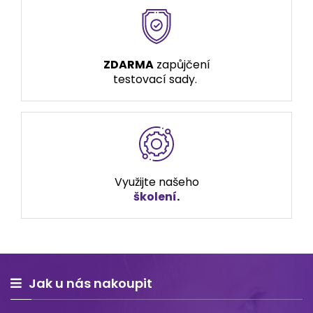
ZDARMA
zapůjčení
testovací sady.
Využijte našeho
školení
.
Jak u nás nakoupit