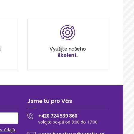
í
Využijte našeho
školení
.
Jsme tu pro Vás
+420 724 539 860
volejte po-pá od 8:00 do 17:00
s. údajů
.