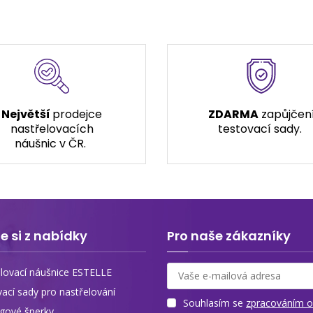
Největší
prodejce
ZDARMA
zapůjčen
nastřelovacích
testovací sady.
náušnic v ČR.
e si z nabídky
Pro naše zákazníky
lovací náušnice ESTELLE
vací sady pro nastřelování
Souhlasím se
zpracováním o
ngové šperky