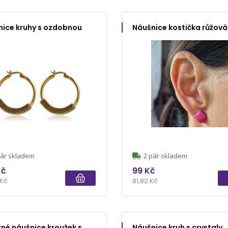
nice kruhy s ozdobnou
Náušnice kostička růžová
ár skladem
2 pár skladem
Kč
99 Kč
 Kč
81,82 Kč
rné náušnice kroužek s
Náušnice kruh s crystaly