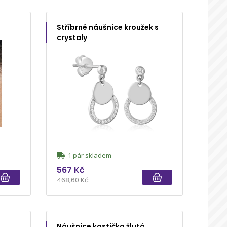
Stříbrné náušnice kroužek s
crystaly
1 pár skladem
567 Kč
468,60 Kč
Náušnice kostička žlutá