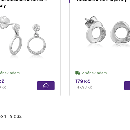
aly
ár skladem
2 pár skladem
Kč
179 Kč
9 Kč
147,93 Kč
 1 - 9 z 32