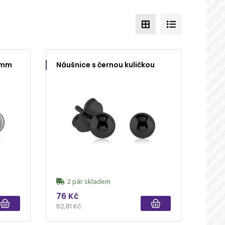
4 mm
Náušnice s černou kuličkou
2 pár skladem
76 Kč
62,81 Kč