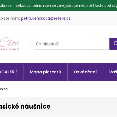
zobrazení velkoobchodních cen se
zaregistrujte
nebo
přihlaste
pod svý
pište nám:
petra.benakova@estelle.cz
GALERIE
Mapa piercerů
Osvědčení
Vaš
šnice
asické náušnice