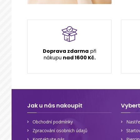
Doprava zdarma
při
nákupu
nad 1600 Kč.
Jak u nás nakoupit
Vybert
Obchodní podmínky
Nastře
Zpracování osobních údajů
Starto
Kontaktujte nás
Pierci