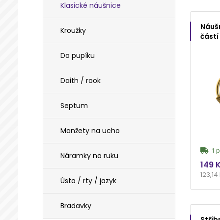
Klasické náušnice
Náuš
Kroužky
částí
Do pupíku
Daith / rook
Septum
Manžety na ucho
1 p
Náramky na ruku
149 
123,14
Ústa / rty / jazyk
Bradavky
Stříb