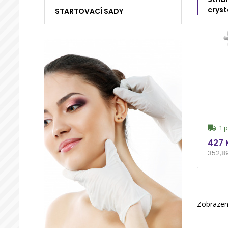
cryst
STARTOVACÍ SADY
1 p
427 
352,8
Zobrazeno