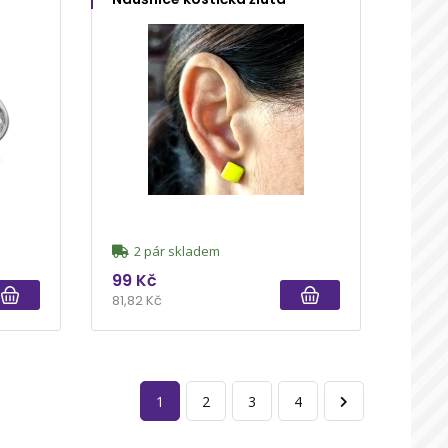
2 pár skladem
99 Kč
81,82 Kč
1
2
3
4