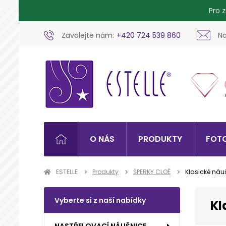
Pro 
Zavolejte nám:
+420 724 539 860
Na
O NÁS
PRODUKTY
FOTO
ESTELLE
Produkty
ŠPERKY CLOÉ
Klasické náu
Vyberte si z naší nabídky
Kl