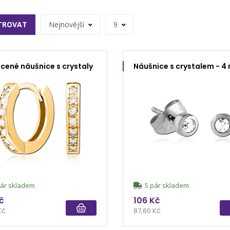
LTROVAT
Nejnovější
9
cené náušnice s crystaly
Náušnice s crystalem - 
ár skladem
5 pár skladem
č
106 Kč
Kč
87,60 Kč