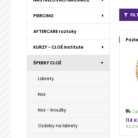
NASTŘELOVACÍ NÁUŠNICE
FI
PIERCING
AFTERCARE roztoky
Pozla
KURZY - CLOÉ Institute
ŠPERKY CLOÉ
Labrety
Nos
Nos - kroužky
2 p
114 K
Ozdoby na labrety
94,21 