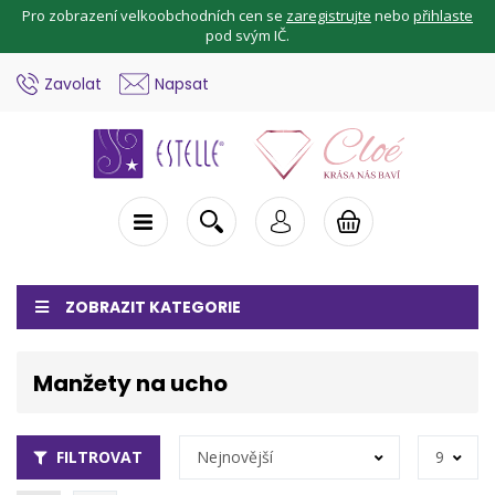
Pro zobrazení velkoobchodních cen se
zaregistrujte
nebo
přihlaste
pod svým IČ.
Zavolat
Napsat
ZOBRAZIT KATEGORIE
Manžety na ucho
FILTROVAT
Nejnovější
9