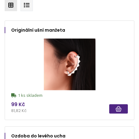
Originální ušní manžeta
1 ks skladem
99 Kč
81,82 Kč
Ozdoba do levého ucha