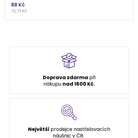
88 Kč
72,73 Kč
Doprava zdarma
při
nákupu
nad 1600 Kč.
Největší
prodejce nastřelovacích
náušnic v ČR.