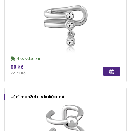
4 ks skladem
88 Kč
72,73 Kč
Ušní manžeta s kuličkami