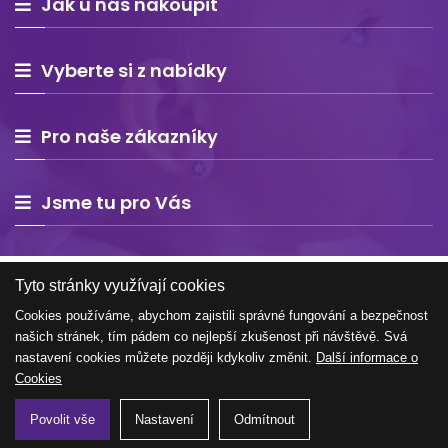
Jak u nás nakoupit
Vyberte si z nabídky
Pro naše zákazníky
Jsme tu pro Vás
Tyto stránky využívají cookies
Cookies používáme, abychom zajistili správné fungování a bezpečnost
našich stránek, tím pádem co nejlepší zkušenost při návštěvě. Svá
Copyright © 2026 Estelle Europe s.r.o. – všechna práva
nastavení cookies můžete později kdykoliv změnit.
Další informace o
vyhrazena
Cookies
Povolit vše
Nastavení
Odmítnout
Tvorba e-shopu na míru
WEBNIA.cz