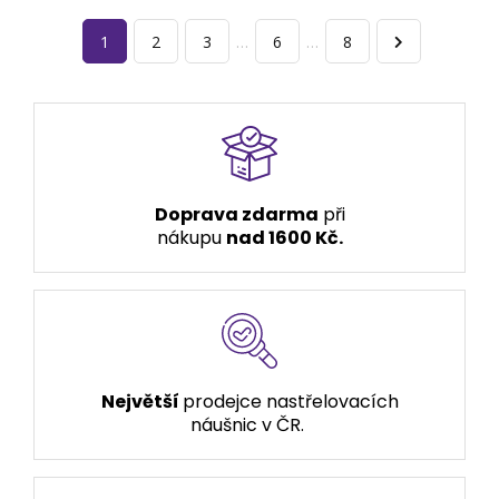
1
2
3
…
6
…
8
Doprava zdarma
při
nákupu
nad 1600 Kč.
Největší
prodejce nastřelovacích
náušnic v ČR.