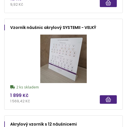
9,92 Kč
Vzorník náušnic akrylový SYSTEMII - VELKÝ
2 ks skladem
1 899 Kč
1 569,42 Kč
Akrylový vzorník s 12 náušnicemi