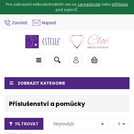
Pro zobrazení velkoobchodních cen se
zaregistrujte
nebo
přihlaste
pod svým IČ.
Zavolat
Napsat
ZOBRAZIT KATEGORIE
Příslušenství a pomůcky
FILTROVAT
Nejnovější
9