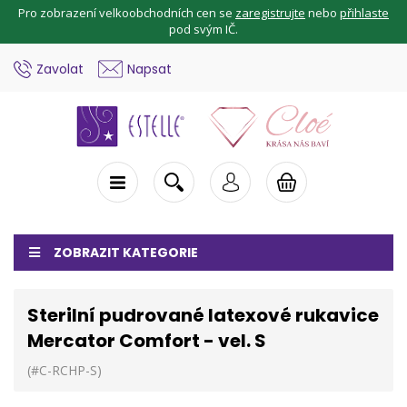
Pro zobrazení velkoobchodních cen se
zaregistrujte
nebo
přihlaste
pod svým IČ.
Zavolat
Napsat
ZOBRAZIT KATEGORIE
Sterilní pudrované latexové rukavice
Mercator Comfort - vel. S
(#C-RCHP-S)