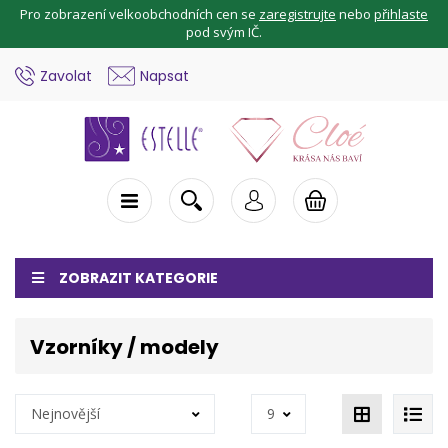
Pro zobrazení velkoobchodních cen se
zaregistrujte
nebo
přihlaste
pod svým IČ.
Zavolat
Napsat
ZOBRAZIT KATEGORIE
Vzorníky / modely
Nejnovější
9