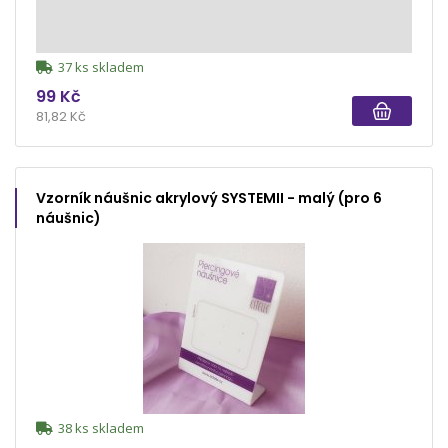
37 ks skladem
99 Kč
81,82 Kč
Vzorník náušnic akrylový SYSTEMII - malý (pro 6
náušnic)
38 ks skladem