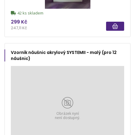
42 ks skladem
299 Kč
247,11 Kč
Vzorník náušnic akrylový SYSTEMII - malý (pro 12
náušnic)
Obrázek nyní
není dostupný.