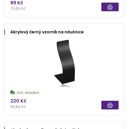
89 Kč
73,55 Kč
Akrylový černý vzorník na náušnice
4 ks skladem
220 Kč
181,82 Kč