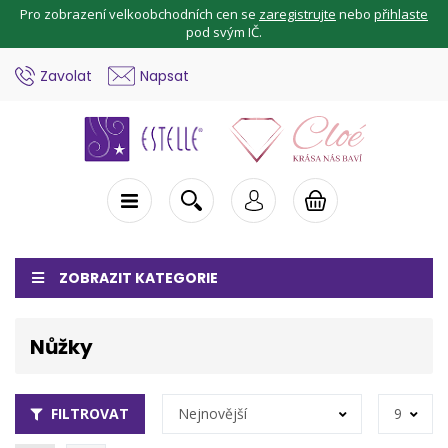
Pro zobrazení velkoobchodních cen se
zaregistrujte
nebo
přihlaste
pod svým IČ.
Zavolat
Napsat
ZOBRAZIT KATEGORIE
Nůžky
FILTROVAT
Nejnovější
9