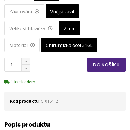
Závitování
Vnější závit
Velikost hlavičky
2 mm
Materiál
Chirurgická ocel 316L
DO KOŠÍKU
1 ks skladem
Kód produktu:
C-0161-2
Popis produktu