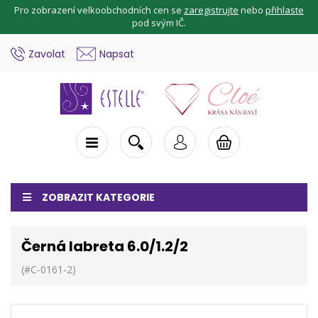
Pro zobrazení velkoobchodních cen se
zaregistrujte
nebo
přihlaste
pod svým IČ.
Zavolat
Napsat
ZOBRAZIT KATEGORIE
Černá labreta 6.0/1.2/2
(#C-0161-2)