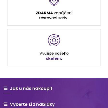
ZDARMA
zapůjčení
testovací sady.
Využijte našeho
školení
.
Jak u nás nakoupit
Vyberte si z nabídky