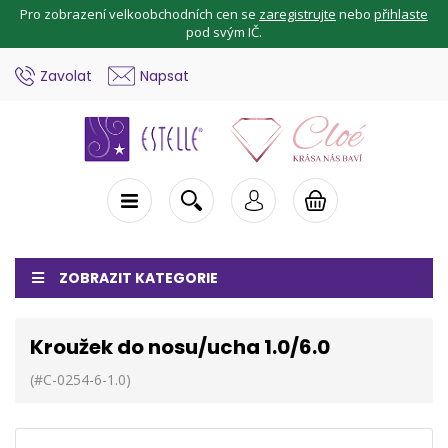
Pro zobrazení velkoobchodních cen se
zaregistrujte
nebo
přihlaste
pod svým IČ.
Zavolat
Napsat
ZOBRAZIT KATEGORIE
Kroužek do nosu/ucha 1.0/6.0
(#C-0254-6-1.0)