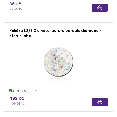
36 Kč
29,75 Kč
Kulička 1.2/3.0 crystal aurore boreale diamond -
sterilní obal
14 ks skladem
492 Kč
406,61 Kč