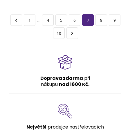
1
…
4
5
6
7
8
9
10
Doprava zdarma
při
nákupu
nad 1600 Kč.
Největší
prodejce nastřelovacích