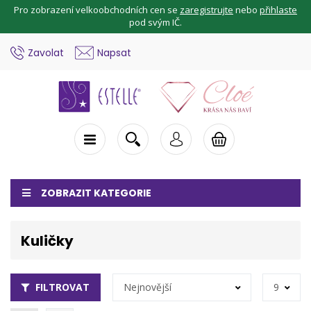
Pro zobrazení velkoobchodních cen se
zaregistrujte
nebo
přihlaste
pod svým IČ.
Zavolat
Napsat
ZOBRAZIT KATEGORIE
Kuličky
FILTROVAT
Nejnovější
9