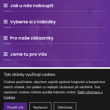
Jak u nás nakoupit
Vyberte si z nabídky
Pro naše zákazníky
Jsme tu pro Vás
Tyto stránky využívají cookies
Cookies používáme, abychom zajistili správné fungování a bezpečnost
našich stránek, tím pádem co nejlepší zkušenost při návštěvě. Svá
Copyright © 2026 Estelle Europe s.r.o. – všechna práva
nastavení cookies můžete později kdykoliv změnit.
Další informace o
vyhrazena
Cookies
Povolit vše
Nastavení
Odmítnout
Tvorba e-shopu na míru
WEBNIA.cz