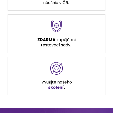
náušnic v ČR.
ZDARMA
zapůjčení
testovací sady.
Využijte našeho
školení
.