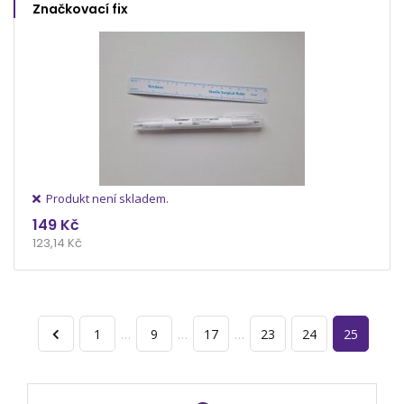
Značkovací fix
Produkt není skladem.
149 Kč
123,14 Kč
1
…
9
…
17
…
23
24
25