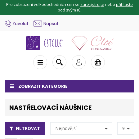
Pro zobrazení velkoobchodních cen se
zaregistrujte
nebo
přihlaste
pod svým IČ.
Zavolat
Napsat
ZOBRAZIT KATEGORIE
NASTŘELOVACÍ NÁUŠNICE
FILTROVAT
Nejnovější
9