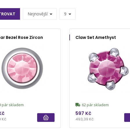
LTROVAT
Nejnovější
9
ar Bezel Rose Zircon
Claw Set Amethyst
 pár skladem
62 pár skladem
Kč
597 Kč
9 Kč
493,39 Kč