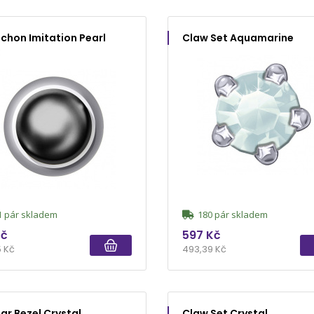
hon Imitation Pearl
Claw Set Aquamarine
 pár skladem
180 pár skladem
Kč
597 Kč
5 Kč
493,39 Kč
ar Bezel Crystal
Claw Set Crystal