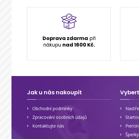
Doprava zdarma
při
nákupu
nad 1600 Kč.
Jak u nás nakoupit
Vybert
Obchodní podmínky
Nastře
Zpracování osobních údajů
Starto
Kontaktujte nás
Pierci
Šperk