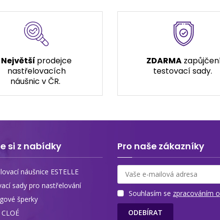
Největší
prodejce
ZDARMA
zapůjčen
nastřelovacích
testovací sady.
náušnic v ČR.
e si z nabídky
Pro naše zákazníky
lovací náušnice ESTELLE
vací sady pro nastřelování
Souhlasím se
zpracováním o
ngové šperky
ODEBÍRAT
y CLOÉ