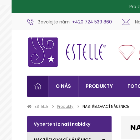
Pro 
Zavolejte nám:
+420 724 539 860
Na
O NÁS
PRODUKTY
FOTO
ESTELLE
Produkty
NASTŘELOVACÍ NÁUŠNICE
Vyberte si z naší nabídky
NA