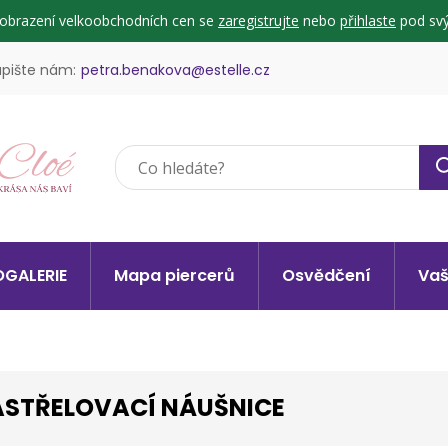
zobrazení velkoobchodních cen se
zaregistrujte
nebo
přihlaste
pod svý
pište nám:
petra.benakova@estelle.cz
GALERIE
Mapa piercerů
Osvědčení
Vaš
STŘELOVACÍ NÁUŠNICE