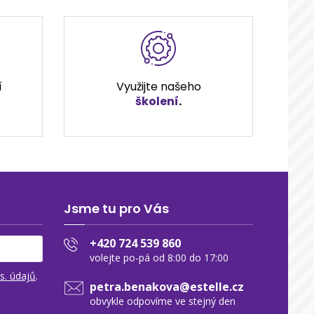
í
Využijte našeho
školení
.
Jsme tu pro Vás
+420 724 539 860
volejte po-pá od 8:00 do 17:00
s. údajů
.
petra.benakova@estelle.cz
obvykle odpovíme ve stejný den