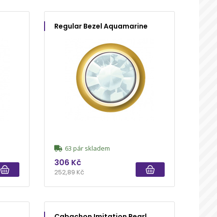
Regular Bezel Aquamarine
63 pár skladem
306 Kč
252,89 Kč
Cabachon Imitation Pearl