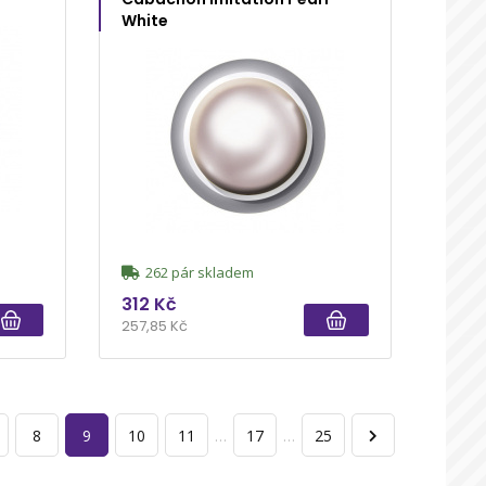
White
262 pár skladem
312 Kč
257,85 Kč
8
9
10
11
…
17
…
25