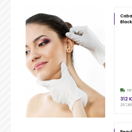
Cabac
Black
191
312 
257,8
Regul