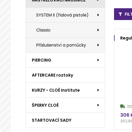
NASTŘELOVACÍ NÁUŠNICE
FI
SYSTEM II (fialová pistole)
Classic
Regul
Příslušenství a pomůcky
PIERCING
AFTERCARE roztoky
KURZY - CLOÉ Institute
ŠPERKY CLOÉ
729
306 
STARTOVACÍ SADY
252,8