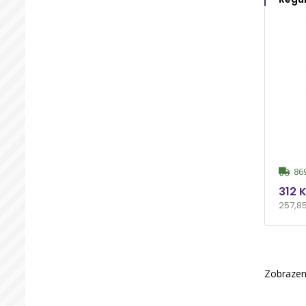
869
312 
257,8
Zobrazen