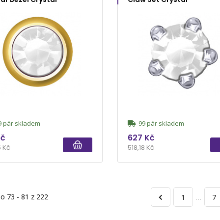
 pár skladem
99 pár skladem
Kč
627 Kč
5 Kč
518,18 Kč
o 73 - 81 z 222
1
…
7