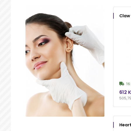
Claw 
16 
612 
505,7
Heart