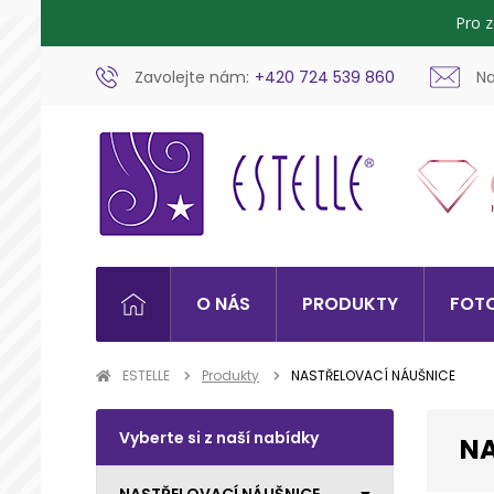
Pro 
Zavolejte nám:
+420 724 539 860
Na
O NÁS
PRODUKTY
FOTO
ESTELLE
Produkty
NASTŘELOVACÍ NÁUŠNICE
Vyberte si z naší nabídky
NA