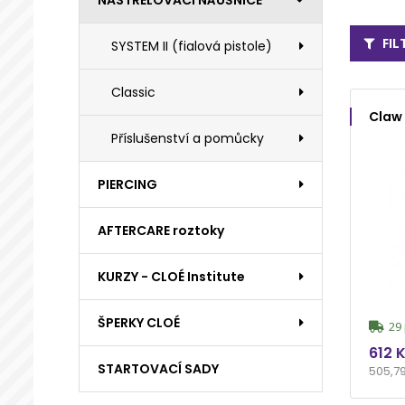
NASTŘELOVACÍ NÁUŠNICE
FI
SYSTEM II (fialová pistole)
Classic
Claw 
Příslušenství a pomůcky
PIERCING
AFTERCARE roztoky
KURZY - CLOÉ Institute
ŠPERKY CLOÉ
29 
612 
STARTOVACÍ SADY
505,7