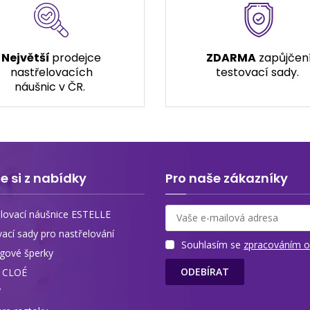
Největší
prodejce
ZDARMA
zapůjčen
nastřelovacích
testovací sady.
náušnic v ČR.
e si z nabídky
Pro naše zákazníky
lovací náušnice ESTELLE
vací sady pro nastřelování
Souhlasím se
zpracováním o
ngové šperky
ODEBÍRAT
y CLOÉ
Y