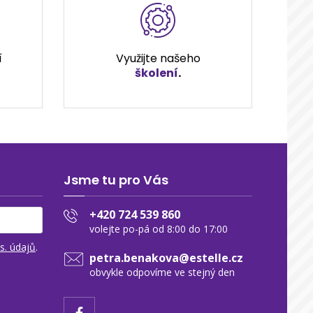
í
Využijte našeho
školení
.
Jsme tu pro Vás
+420 724 539 860
volejte po-pá od 8:00 do 17:00
s. údajů
.
petra.benakova@estelle.cz
obvykle odpovíme ve stejný den