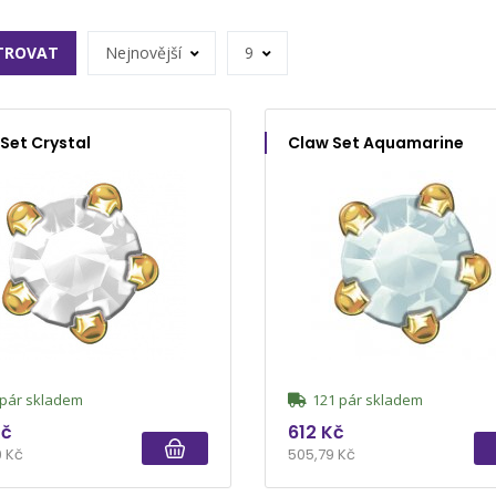
LTROVAT
Nejnovější
9
Set Crystal
Claw Set Aquamarine
pár skladem
121 pár skladem
Kč
612 Kč
9 Kč
505,79 Kč