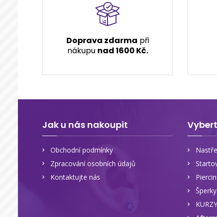
Doprava zdarma
při
nákupu
nad 1600 Kč.
Jak u nás nakoupit
Vybert
Obchodní podmínky
Nastře
Zpracování osobních údajů
Starto
Kontaktujte nás
Pierci
Šperk
KURZ