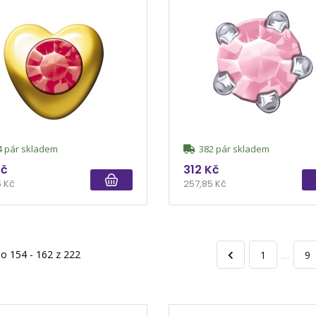
 pár skladem
382 pár skladem
Kč
312 Kč
5 Kč
257,85 Kč
o 154 - 162 z 222
1
…
9