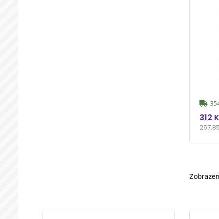
354
312 
257,8
Zobrazen