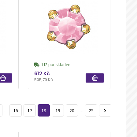
112 pár skladem
612 Kč
505,79 Kč
…
16
17
18
19
20
…
25