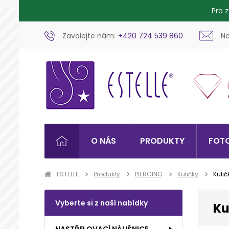
Pro 
Zavolejte nám:
+420 724 539 860
Na
O NÁS
PRODUKTY
FOTO
ESTELLE
Produkty
PIERCING
Kuličky
Kulič
Vyberte si z naší nabídky
Ku