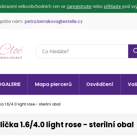
zobrazení velkoobchodních cen se
zaregistrujte
nebo
přihlaste
pod svý
pište nám:
petra.benakova@estelle.cz
GALERIE
Mapa piercerů
Osvědčení
Vaš
ka 1.6/4.0 light rose - sterilní obal
lička 1.6/4.0 light rose - sterilní obal