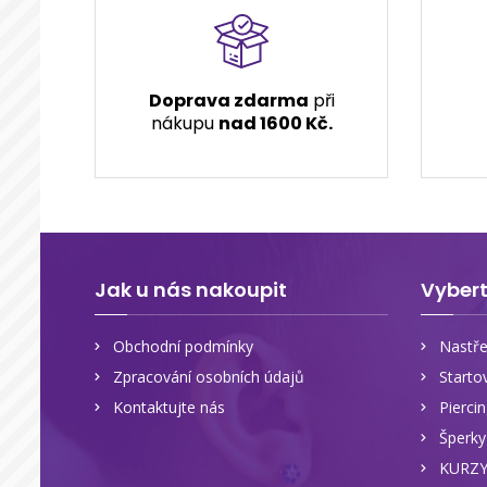
Doprava zdarma
při
nákupu
nad 1600 Kč.
Jak u nás nakoupit
Vybert
Obchodní podmínky
Nastře
Zpracování osobních údajů
Starto
Kontaktujte nás
Pierci
Šperk
KURZ