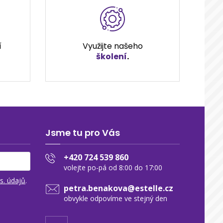
í
Využijte našeho
školení
.
Jsme tu pro Vás
+420 724 539 860
volejte po-pá od 8:00 do 17:00
s. údajů
.
petra.benakova@estelle.cz
obvykle odpovíme ve stejný den