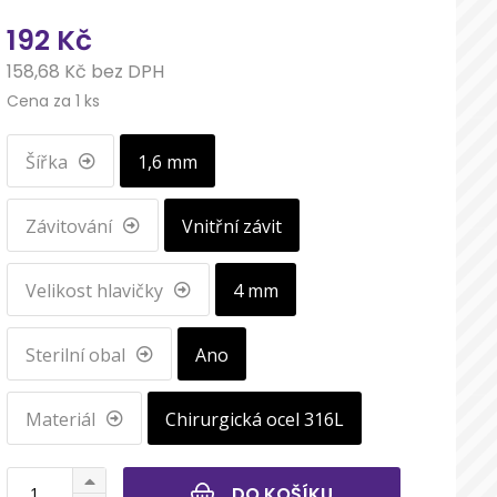
192 Kč
158,68 Kč bez DPH
Cena za 1 ks
Šířka
1,6 mm
Závitování
Vnitřní závit
Velikost hlavičky
4 mm
Sterilní obal
Ano
Materiál
Chirurgická ocel 316L
DO KOŠÍKU