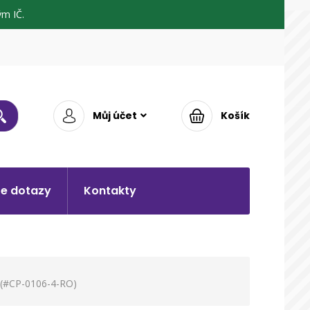
m IČ.
Můj účet
Košík
e dotazy
Kontakty
(#CP-0106-4-RO)