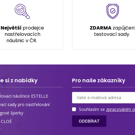
Největší
prodejce
ZDARMA
zapůjčen
nastřelovacích
testovací sady.
náušnic v ČR.
e si z nabídky
Pro naše zákazníky
lovací náušnice ESTELLE
vací sady pro nastřelování
Souhlasím se
zpracováním o
ngové šperky
ODEBÍRAT
y CLOÉ
Y