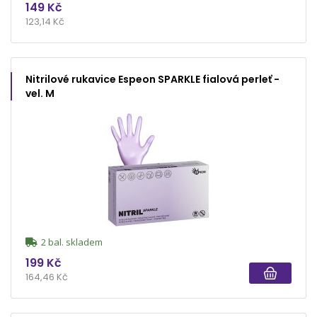
149 Kč
123,14 Kč
Nitrilové rukavice Espeon SPARKLE fialová perleť -
vel. M
2 bal. skladem
199 Kč
164,46 Kč