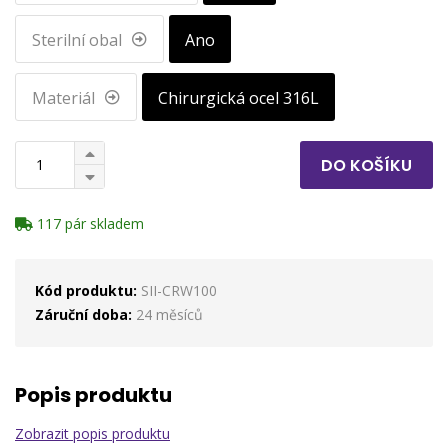
Sterilní obal
Ano
Materiál
Chirurgická ocel 316L
DO KOŠÍKU
117 pár skladem
Kód produktu:
SII-CRW100
Záruční doba:
24 měsíců
Popis produktu
Zobrazit popis produktu