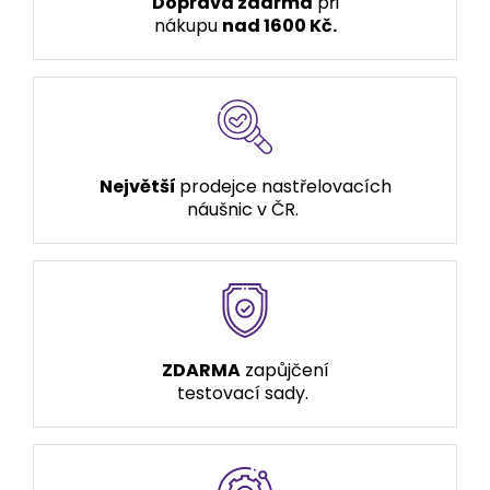
Doprava zdarma
při
nákupu
nad 1600 Kč.
Největší
prodejce nastřelovacích
náušnic v ČR.
ZDARMA
zapůjčení
testovací sady.