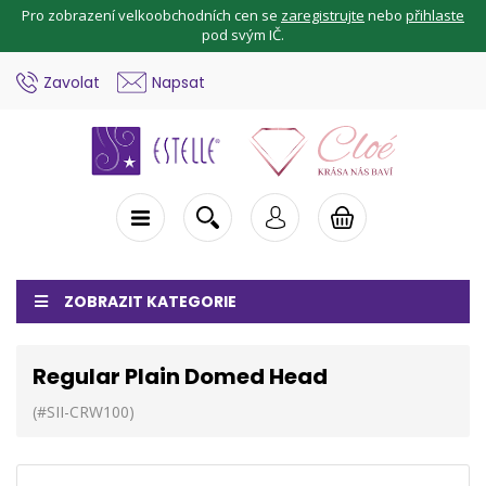
Pro zobrazení velkoobchodních cen se
zaregistrujte
nebo
přihlaste
pod svým IČ.
Zavolat
Napsat
ZOBRAZIT KATEGORIE
Regular Plain Domed Head
(#SII-CRW100)