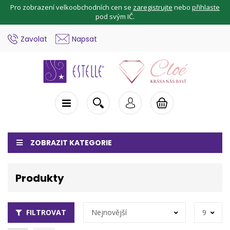
Pro zobrazení velkoobchodních cen se
zaregistrujte
nebo
přihlaste
pod svým IČ.
Zavolat
Napsat
ZOBRAZIT KATEGORIE
Produkty
FILTROVAT
Nejnovější
9