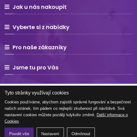
Jak u nás nakoupit
Vyberte si z nabídky
Pro naše zákazníky
Jsme tu pro Vás
Tyto stránky využívají cookies
Cookies používáme, abychom zajistili správné fungování a bezpečnost
našich stránek, tím pádem co nejlepší zkušenost při návštěvě. Svá
Copyright © 2026 Estelle Europe s.r.o. – všechna práva
nastavení cookies můžete později kdykoliv změnit.
Další informace o
vyhrazena
Cookies
Povolit vše
Nastavení
Odmítnout
Tvorba e-shopu na míru
WEBNIA.cz