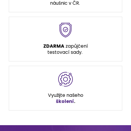
náušnic v ČR.
ZDARMA
zapůjčení
testovací sady.
Využijte našeho
školení
.