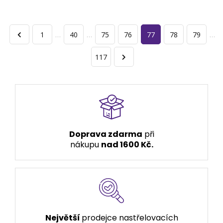
1
…
40
…
75
76
77
78
79
…
117
Doprava zdarma
při
nákupu
nad 1600 Kč.
Největší
prodejce nastřelovacích